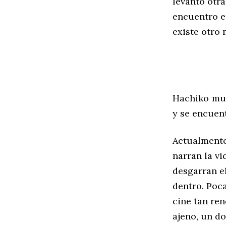
levantó otr
encuentro e
existe otro
Hachiko mur
y se encuen
Actualmente
narran la v
desgarran e
dentro. Poca
cine tan ren
ajeno, un d