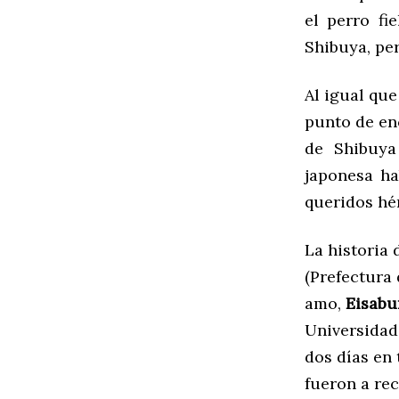
el perro fi
Shibuya, pe
Al igual que
punto de enc
de Shibuya
japonesa ha
queridos hé
La historia
(Prefectura 
amo,
Eisabu
Universidad
dos días en 
fueron a re