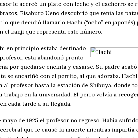
fesor le acercó un plato con leche y el cachorro se 
 brazos, Eisaburo Ueno descubrió que tenía las pat
r lo que decidió llamarlo Hachi (“ocho” en japonés) 
n el kanji que representa este número.
i en principio estaba destinado
l profesor, esta abandonó pronto
erna por quedarse encinta y casarse. Su padre acab
e se encariñó con el perrito, al que adoraba. Hachi
 al profesor hasta la estación de Shibuya, donde t
u trabajo en la universidad. El perro volvía a recoger
en cada tarde a su llegada.
e mayo de 1925 el profesor no regresó. Había sufrid
cerebral que le causó la muerte mientras impartía c