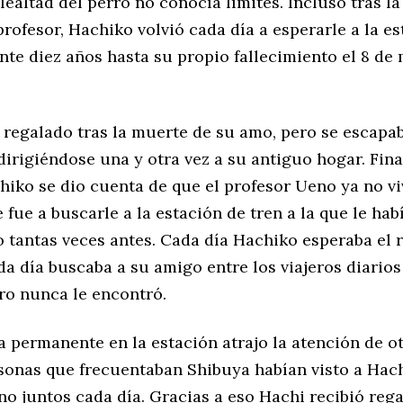
lealtad del perro no conocía límites. Incluso tras la
rofesor, Hachiko volvió cada día a esperarle a la es
nte diez años hasta su propio fallecimiento el 8 de
 regalado tras la muerte de su amo, pero se escapa
dirigiéndose una y otra vez a su antiguo hogar. Fina
hiko se dio cuenta de que el profesor Ueno ya no vi
e fue a buscarle a la estación de tren a la que le hab
tantas veces antes. Cada día Hachiko esperaba el 
da día buscaba a su amigo entre los viajeros diarios
ro nunca le encontró.
 permanente en la estación atrajo la atención de ot
onas que frecuentaban Shibuya habían visto a Hach
o juntos cada día. Gracias a eso Hachi recibió rega