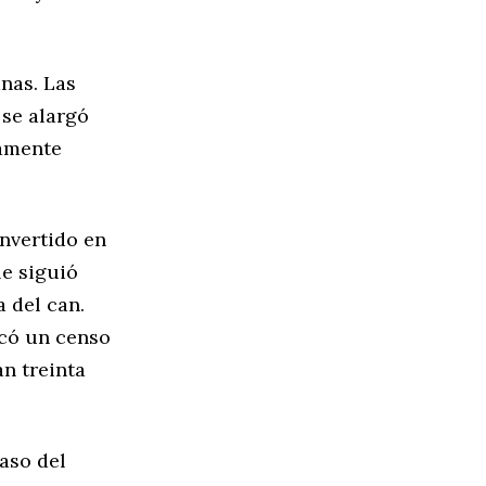
nas. Las
 se alargó
samente
onvertido en
le siguió
a del can.
icó un censo
n treinta
paso del