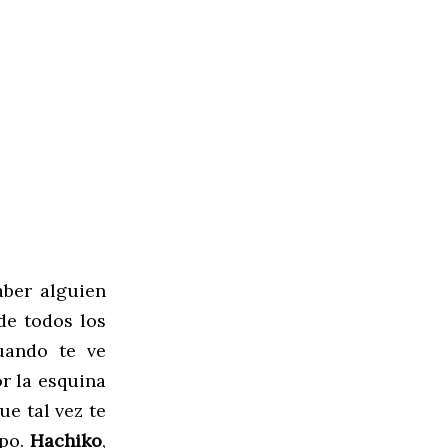
aber alguien
de todos los
uando te ve
r la esquina
ue tal vez te
mpo.
Hachiko
,