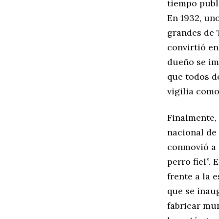
tiempo publi
En 1932, un
grandes de T
convirtió en
dueño se imp
que todos de
vigilia como
Finalmente, 
nacional de 
conmovió a t
perro fiel”.
frente a la 
que se inaug
fabricar mu