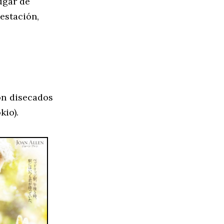
ugar de
estación,
on disecados
kio).