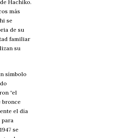
 de Hachiko.
icos más
hi se
ria de su
tad familiar
lizan su
un símbolo
ido
ron “el
e bronce
ente el día
o para
1947 se