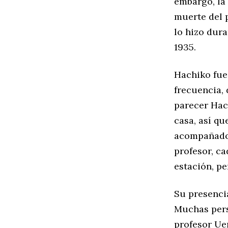
embargo, la 
muerte del p
lo hizo dura
1935.
Hachiko fue
frecuencia, 
parecer Hac
casa, así qu
acompañado 
profesor, ca
estación, pe
Su presencia
Muchas pers
profesor Uen