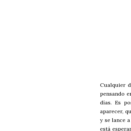
Cualquier d
pensando en
días. Es p
aparecer, q
y se lance a
está espera