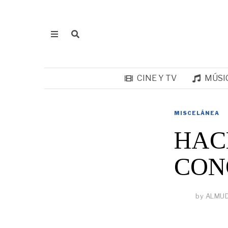
CINE Y TV
MÚSI
MISCELÁNEA
HAC
CON
by
ALMU