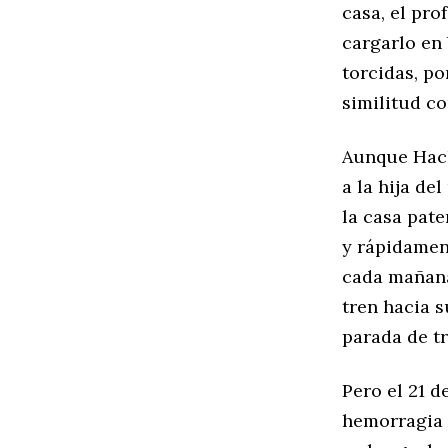
casa, el pro
cargarlo en
torcidas, po
similitud co
Aunque Hach
a la hija de
la casa pat
y rápidament
cada mañana
tren hacia s
parada de tr
Pero el 21 d
hemorragia 