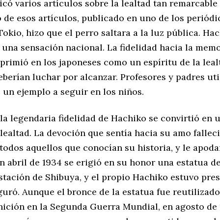
có varios artículos sobre la lealtad tan remarcable
o de esos artículos, publicado en uno de los periód
okio, hizo que el perro saltara a la luz pública. Hac
 una sensación nacional. La fidelidad hacia la memo
rimió en los japoneses como un espíritu de la leal
berían luchar por alcanzar. Profesores y padres uti
 un ejemplo a seguir en los niños.
la legendaria fidelidad de Hachiko se convirtió en 
lealtad. La devoción que sentía hacia su amo fallec
odos aquellos que conocían su historia, y le apoda
 En abril de 1934 se erigió en su honor una estatua d
estación de Shibuya, y el propio Hachiko estuvo pres
uró. Aunque el bronce de la estatua fue reutilizad
nición en la Segunda Guerra Mundial, en agosto de 