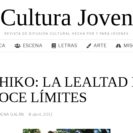
Cultura Joven
REVISTA DE DIFUSIÓN CULTURAL HECHA POR Y PARA JÓVENES
CA
ESCENA
LETRAS
ARTE
MIS
HIKO: LA LEALTAD
OCE LÍMITES
DENA GALÁN
8 abril, 2011