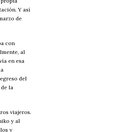
 propia
tación. Y así
 marzo de
ba con
lmente, al
vía en esa
ía
regreso del
 de la
ros viajeros.
iko y al
los y