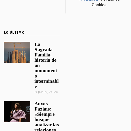
Cookies
LO ÚLTIMO
La
Sagrada
Familia,
historia de
un
monument
o
interminabl
e
8 junio, 2026
Anxos
Fazáns:
«Siempre
busqué
analizar las
relaciones