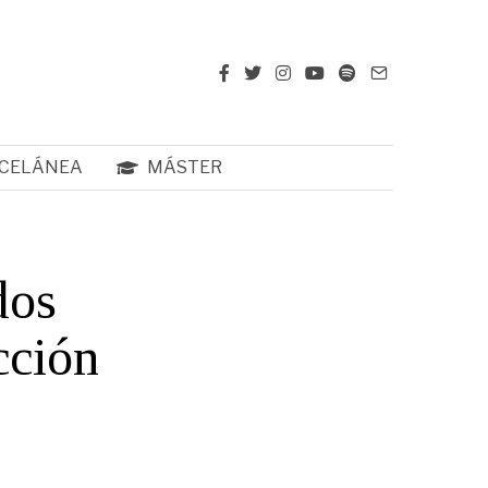
CELÁNEA
MÁSTER
dos
cción