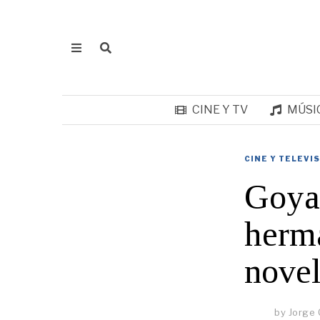
CINE Y TV
MÚSI
CINE Y TELEVI
Goya 
herma
nove
by
Jorge 