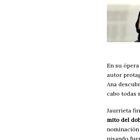
En su ópera
autor prota
Ana descubr
cabo todas 
Jaurrieta fi
mito del dob
nominación 
pisando fuer