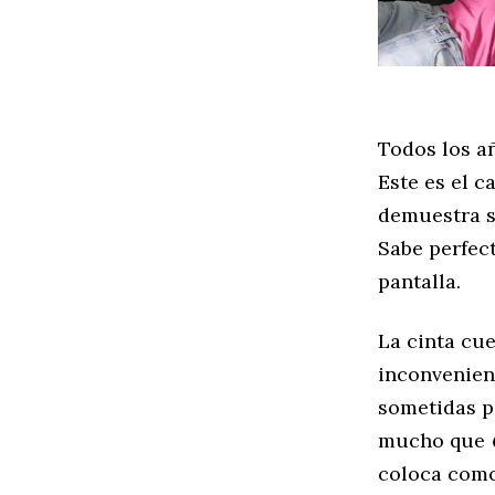
Todos los a
Este es el c
demuestra 
Sabe perfec
pantalla.
La cinta cu
inconvenient
sometidas p
mucho que
coloca com