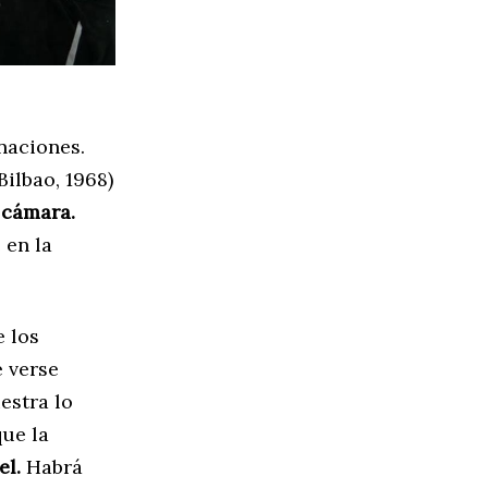
naciones.
Bilbao, 1968)
 cámara.
 en la
e los
e verse
estra lo
que la
el.
Habrá