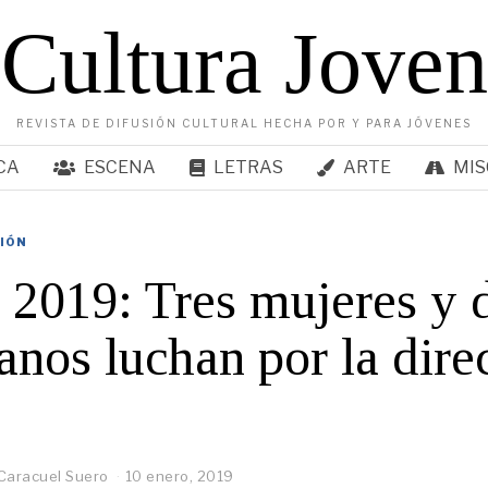
Cultura Joven
REVISTA DE DIFUSIÓN CULTURAL HECHA POR Y PARA JÓVENES
CA
ESCENA
LETRAS
ARTE
MIS
SIÓN
2019: Tres mujeres y 
nos luchan por la dire
l
Caracuel Suero
10 enero, 2019