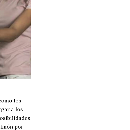
 como los
rgar a los
osibilidades
 Simón por