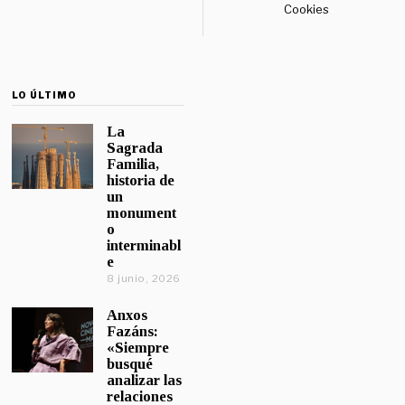
Cookies
LO ÚLTIMO
La
Sagrada
Familia,
historia de
un
monument
o
interminabl
e
8 junio, 2026
Anxos
Fazáns:
«Siempre
busqué
analizar las
relaciones