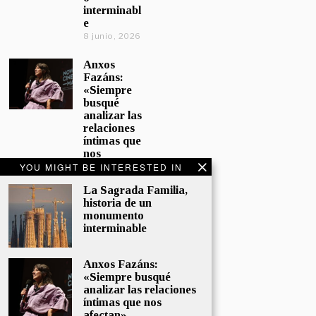
interminabl
e
8 junio, 2026
Anxos
Fazáns:
«Siempre
busqué
analizar las
relaciones
íntimas que
nos
afectan»
YOU MIGHT BE INTERESTED IN
5 junio, 2026
La Sagrada Familia,
historia de un
El hijo de la
monumento
cómica, el
interminable
homenaje
de
Sacristán a
Anxos Fazáns:
Fernán
«Siempre busqué
Gómez
analizar las relaciones
28 mayo,
íntimas que nos
2026
afectan»