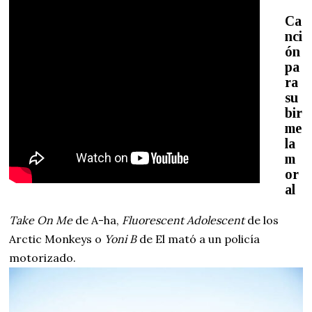
Ca
nci
ón
pa
ra
su
bir
me
la
m
or
al
Take On Me
de A-ha,
Fluorescent Adolescent
de los
Arctic Monkeys o
Yoni B
de El mató a un policía
motorizado.