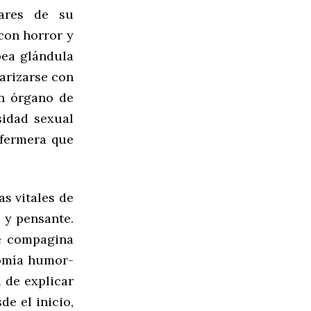
tares de su
con horror y
pea glándula
arizarse con
un órgano de
sidad sexual
nfermera que
as vitales de
 y pensante.
e compagina
tomía humor-
 de explicar
de el inicio,