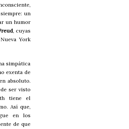
nconsciente,
 siempre: un
gar un humor
Freud
, cuyas
l Nueva York
na simpática
 no exenta de
en absoluto.
de ser visto
th tiene el
mo. Así que,
ague en los
iente de que