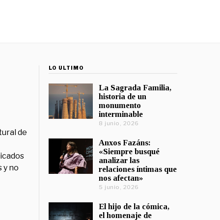
LO ÚLTIMO
La Sagrada Familia,
historia de un
monumento
interminable
8 junio, 2026
tural de
Anxos Fazáns:
«Siempre busqué
licados
analizar las
 y no
relaciones íntimas que
nos afectan»
5 junio, 2026
El hijo de la cómica,
el homenaje de