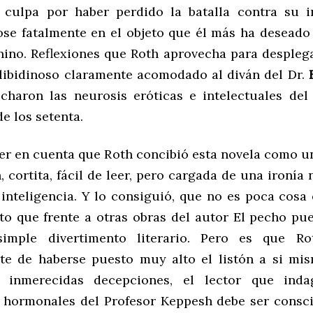
culpa por haber perdido la batalla contra su i
ose fatalmente en el objeto que él más ha deseado
ino. Reflexiones que Roth aprovecha para desple
libidinoso claramente acomodado al diván del Dr.
lcharon las neurosis eróticas e intelectuales de
e los setenta.
er en cuenta que Roth concibió esta novela como u
 cortita, fácil de leer, pero cargada de una ironía
 inteligencia. Y lo consiguió, que no es poca cosa 
rto que frente a otras obras del autor El pecho pue
mple divertimento literario. Pero es que Ro
te de haberse puesto muy alto el listón a si mis
r inmerecidas decepciones, el lector que ind
 hormonales del Profesor Keppesh debe ser consc