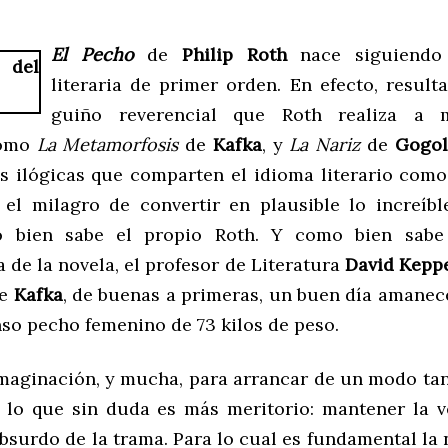
El Pecho
de
Philip Roth
nace siguiendo 
literaria de primer orden. En efecto, result
guiño reverencial que Roth realiza a 
como
La Metamorfosis
de
Kafka
, y
La Nariz
de
Gogol
as ilógicas que comparten el idioma literario com
 el milagro de convertir en plausible lo increíbl
o bien sabe el propio Roth. Y como bien sabe
 de la novela, el profesor de Literatura
David Kepp
ue
Kafka
, de buenas a primeras, un buen día amanec
so pecho femenino de 73 kilos de peso.
imaginación, y mucha, para arrancar de un modo tan
y lo que sin duda es más meritorio: mantener la v
bsurdo de la trama. Para lo cual es fundamental la