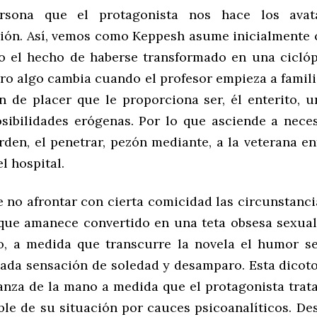
rsona que el protagonista nos hace los ava
ión. Así, vemos como Keppesh asume inicialmente 
o el hecho de haberse transformado en una cicló
ro algo cambia cuando el profesor empieza a famili
n de placer que le proporciona ser, él enterito, 
posibilidades erógenas. Por lo que asciende a nece
rden, el penetrar, pezón mediante, a la veterana e
el hospital.
 no afrontar con cierta comicidad las circunstanci
ue amanece convertido en una teta obsesa sexual
o, a medida que transcurre la novela el humor s
ada sensación de soledad y desamparo. Esta dico
anza de la mano a medida que el protagonista trata
ble de su situación por cauces psicoanalíticos. Des