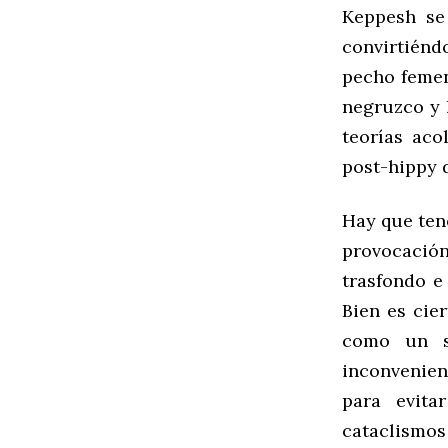
Keppesh se 
convirtiénd
pecho femen
negruzco y 
teorías aco
post-hippy d
Hay que ten
provocación,
trasfondo e
Bien es cie
como un si
inconvenien
para evita
cataclismos