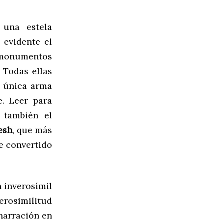
una estela
a evidente el
monumentos
Todas ellas
o única arma
e. Leer para
 también el
esh
, que más
e convertido
 inverosímil
erosimilitud
 narración en