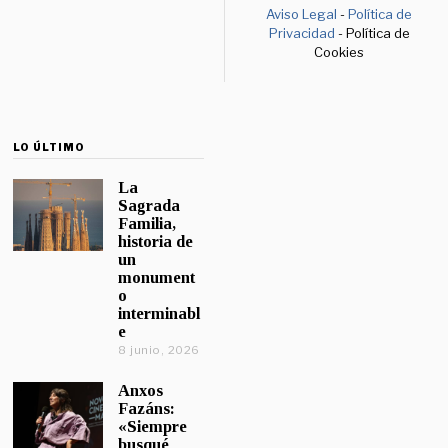
Aviso Legal
-
Política de
Privacidad
- Política de
Cookies
LO ÚLTIMO
La
Sagrada
Familia,
historia de
un
monument
o
interminabl
e
8 junio, 2026
Anxos
Fazáns:
«Siempre
busqué