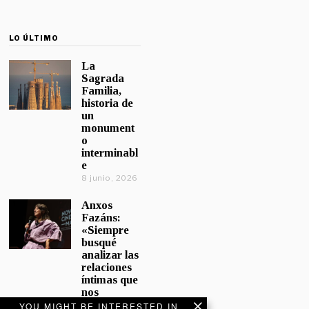
LO ÚLTIMO
La
Sagrada
Familia,
historia de
un
monument
o
interminabl
e
8 junio, 2026
Anxos
Fazáns:
«Siempre
busqué
analizar las
relaciones
íntimas que
nos
afectan»
YOU MIGHT BE INTERESTED IN