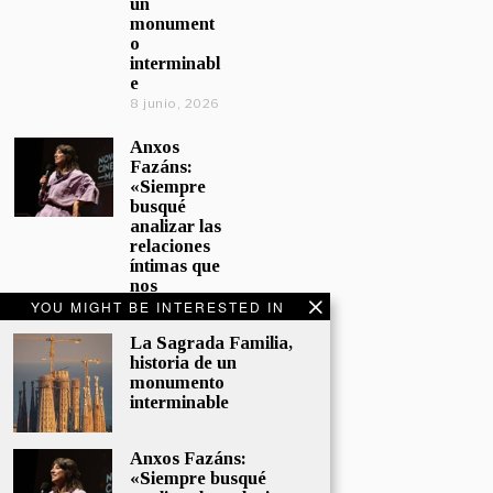
un
monument
o
interminabl
e
8 junio, 2026
Anxos
Fazáns:
«Siempre
busqué
analizar las
relaciones
íntimas que
nos
afectan»
YOU MIGHT BE INTERESTED IN
5 junio, 2026
La Sagrada Familia,
historia de un
El hijo de la
monumento
cómica, el
interminable
homenaje
de
Sacristán a
Anxos Fazáns:
Fernán
«Siempre busqué
Gómez