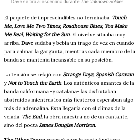
Dave se tira al escenario durante
The Unknown Soldier
El paquete de imprescindibles no terminaba:
Touch
Me, Love Me Two Times, Roadhouse Blues, You Make
Me Real, Waiting for the Sun
. El nivel se situaba muy
arriba.
Dave
sudaba y bebía un trago de vez en cuando
para calmar la garganta, mientras cada miembro de la
banda se mantenía incansable en su posición.
La tensión se relajó con
Strange Days, Spanish Caravan
y
Not to Touch the Earth
. Los auténticos amantes de la
banda californiana -y catalana- las disfrutaban
abstraídos mientras los más fiesteros esperaban algo
más de adrenalina. Esta llegaría con el clímax de la
velada,
The End
, la obra maestra no de un cantante,
sino del poeta
James Douglas Morrison
.
The Other Doors
reservó para la recta final tres