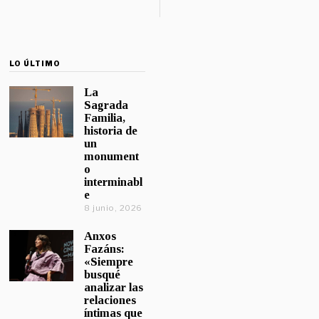
LO ÚLTIMO
La
Sagrada
Familia,
historia de
un
monument
o
interminabl
e
8 junio, 2026
Anxos
Fazáns:
«Siempre
busqué
analizar las
relaciones
íntimas que