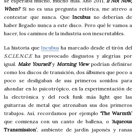
se esperaba mucho, mucho más. Año 2011,
If Not Now,
When?
Si no es una pregunta retórica, me atrevo a
contestar que nunca. Que
Incubus
no deberían de
haber llegado nunca a este disco. Pero qué le vamos a
hacer, los caminos de la industria son inescrutables.
La historia que
Incubus
ha marcado desde el tirón del
S.C.I.E.N.C.E
ha provocado disgustos y alegrías por
igual.
Make Yourself
y
Morning View
podrían definirse
como los discos de transición, dos álbumes que poco a
poco se desligaban de sus primeros sonidos para
ahondar en lo psicotrópico, en la experimentación de
la electrónica y del rock funk más light que las
guitarras de metal que atronaban sus dos primeros
trabajos. Así, recordamos por ejemplo
‘The Warmth’
que comienza con un canto de ballena, o
‘Aqueous
Transmission’
, ambiente de jardín japonés y ranas