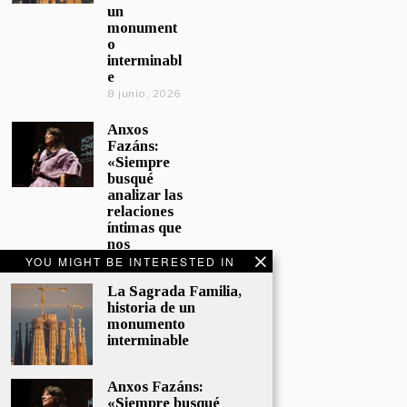
un
monument
o
interminabl
e
8 junio, 2026
Anxos
Fazáns:
«Siempre
busqué
analizar las
relaciones
íntimas que
nos
afectan»
YOU MIGHT BE INTERESTED IN
5 junio, 2026
La Sagrada Familia,
historia de un
El hijo de la
monumento
cómica, el
interminable
homenaje
de
Sacristán a
Anxos Fazáns:
Fernán
«Siempre busqué