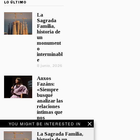
LO ÚLTIMO
La
Sagrada
Familia,
historia de
un
monument
o
interminabl
e
8 junio, 2026
Anxos
Fazáns:
«Siempre
busqué
analizar las
relaciones
íntimas que
nos
afectan»
YOU MIGHT BE INTERESTED IN
5 junio, 2026
La Sagrada Familia,
historia de un