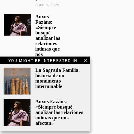
8 junio, 2026
Anxos
Fazáns:
«Siempre
busqué
analizar las
relaciones
íntimas que
nos
afectan»
YOU MIGHT BE INTERESTED IN
5 junio, 2026
La Sagrada Familia,
historia de un
El hijo de la
monumento
cómica, el
interminable
homenaje
de
Sacristán a
Anxos Fazáns:
Fernán
«Siempre busqué
Gómez
analizar las relaciones
28 mayo,
íntimas que nos
2026
afectan»