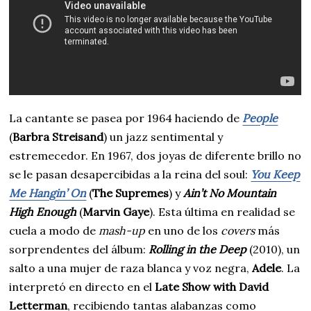
La cantante se pasea por 1964 haciendo de
People
(
Barbra Streisand
) un jazz sentimental y
estremecedor. En 1967, dos joyas de diferente brillo no
se le pasan desapercibidas a la reina del soul:
You Keep
Me Hangin’ On
(
The Supremes
) y
Ain’t No Mountain
High Enough
(
Marvin Gaye
). Esta última en realidad se
cuela a modo de
mash-up
en uno de los
covers
más
sorprendentes del álbum:
Rolling in the Deep
(2010), un
salto a una mujer de raza blanca y voz negra,
Adele
. La
interpretó en directo en el
Late Show with David
Letterman
, recibiendo tantas alabanzas como