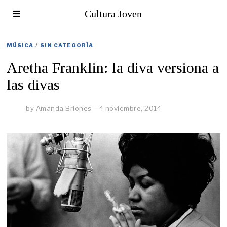
Cultura Joven
MÚSICA
/
SIN CATEGORÍA
Aretha Franklin: la diva versiona a
las divas
by
Amanda Briones
4 noviembre, 2014