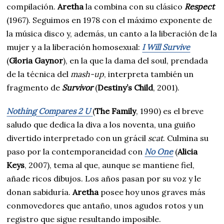
compilación.
Aretha
la combina con su clásico
Respect
(1967). Seguimos en 1978 con el máximo exponente de
la música disco y, además, un canto a la liberación de la
mujer y a la liberación homosexual:
I Will Survive
(
Gloria Gaynor
), en la que la dama del soul, prendada
de la técnica del
mash-up
, interpreta también un
fragmento de
Survivor
(
Destiny’s Child
, 2001).
Nothing Compares 2 U
(
The Family
, 1990) es el breve
saludo que dedica la diva a los noventa, una guiño
divertido interpretado con un grácil
scat
. Culmina su
paso por la contemporaneidad con
No One
(
Alicia
Keys
, 2007), tema al que, aunque se mantiene fiel,
añade ricos dibujos. Los años pasan por su voz y le
donan sabiduría.
Aretha
posee hoy unos graves más
conmovedores que antaño, unos agudos rotos y un
registro que sigue resultando imposible.