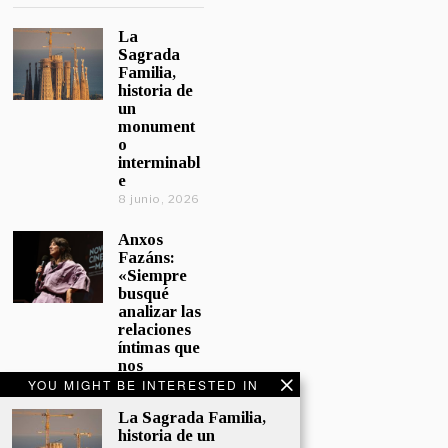
La
Sagrada
Familia,
historia de
un
monument
o
interminabl
e
8 junio, 2026
Anxos
Fazáns:
«Siempre
busqué
analizar las
relaciones
íntimas que
nos
afectan»
YOU MIGHT BE INTERESTED IN
5 junio, 2026
La Sagrada Familia,
historia de un
El hijo de la