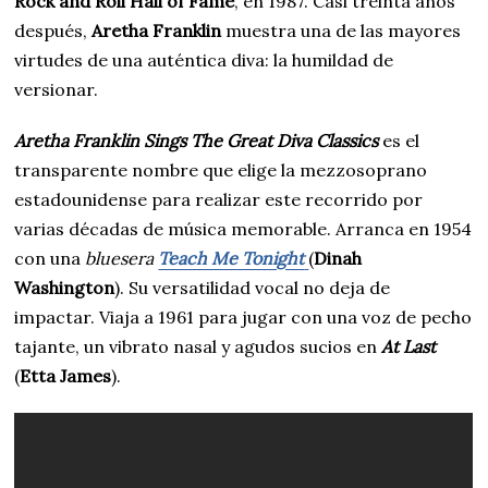
Rock and Roll Hall of Fame
, en 1987. Casi treinta años
después,
Aretha Franklin
muestra una de las mayores
virtudes de una auténtica diva: la humildad de
versionar.
Aretha Franklin Sings The Great Diva Classics
es el
transparente nombre que elige la mezzosoprano
estadounidense para realizar este recorrido por
varias décadas de música memorable. Arranca en 1954
con una
bluesera
Teach Me Tonight
(
Dinah
Washington
). Su versatilidad vocal no deja de
impactar. Viaja a 1961 para jugar con una voz de pecho
tajante, un vibrato nasal y agudos sucios en
At Last
(
Etta James
).