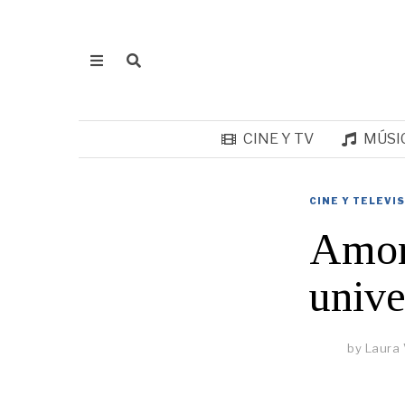
CINE Y TV
MÚSI
CINE Y TELEVI
Amor 
unive
by
Laura 