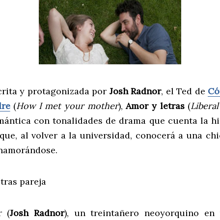
scrita y protagonizada por
Josh Radnor
, el Ted de
Có
dre
(
How I met your mother
),
Amor y letras
(
Liberal
ántica con tonalidades de drama que cuenta la hi
que, al volver a la universidad, conocerá a una ch
enamorándose.
r (
Josh Radnor
), un treintañero neoyorquino en 