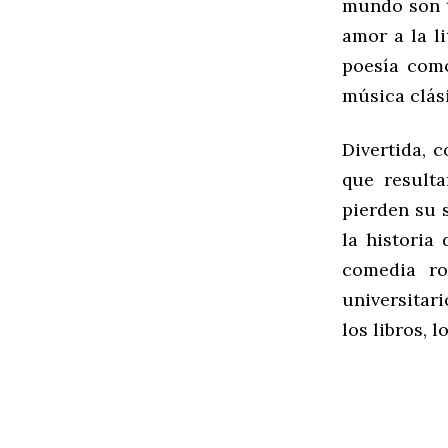
mundo son t
amor a la l
poesía como
música clás
Divertida, 
que resulta
pierden su s
la historia
comedia ro
universitar
los libros, 