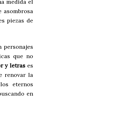
na medida el
de asombrosa
es piezas de
n personajes
ticas que no
 y letras
es
e renovar la
los eternos
 buscando en