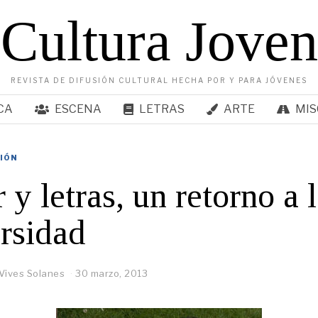
Cultura Joven
REVISTA DE DIFUSIÓN CULTURAL HECHA POR Y PARA JÓVENES
CA
ESCENA
LETRAS
ARTE
MIS
SIÓN
y letras, un retorno a 
rsidad
Vives Solanes
30 marzo, 2013