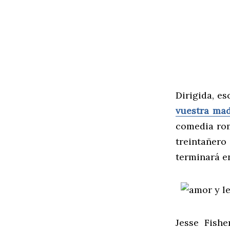
Dirigida, e
vuestra ma
comedia rom
treintañero 
terminará 
Jesse Fishe