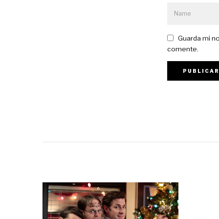
Guarda mi no
comente.