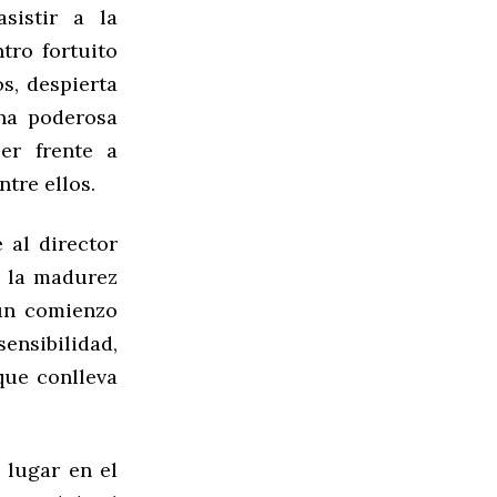
sistir a la
tro fortuito
s, despierta
una poderosa
er frente a
tre ellos.
 al director
 a la madurez
un comienzo
ensibilidad,
que conlleva
 lugar en el