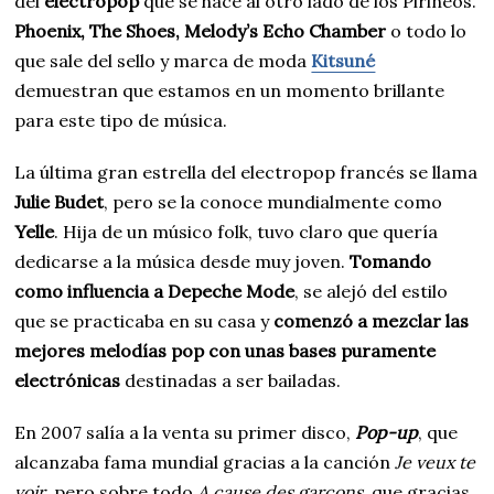
del
electropop
que se hace al otro lado de los Pirineos.
Phoenix, The Shoes, Melody’s Echo Chamber
o todo lo
que sale del sello y marca de moda
Kitsuné
demuestran que estamos en un momento brillante
para este tipo de música.
La última gran estrella del electropop francés se llama
Julie Budet
, pero se la conoce mundialmente como
Yelle
. Hija de un músico folk, tuvo claro que quería
dedicarse a la música desde muy joven.
Tomando
como influencia a Depeche Mode
, se alejó del estilo
que se practicaba en su casa y
comenzó a mezclar las
mejores melodías pop con unas bases puramente
electrónicas
destinadas a ser bailadas.
En 2007 salía a la venta su primer disco,
Pop-up
, que
alcanzaba fama mundial gracias a la canción
Je veux te
voir
, pero sobre todo
A cause des garçons
, que gracias