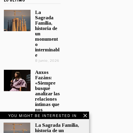
LO ÚLTIMO
La
Sagrada
Familia,
historia de
un
monument
o
interminabl
e
8 junio, 2026
Anxos
Fazáns:
«Siempre
busqué
analizar las
relaciones
íntimas que
nos
afectan»
YOU MIGHT BE INTERESTED IN
5 junio, 2026
La Sagrada Familia,
historia de un
El hijo de la