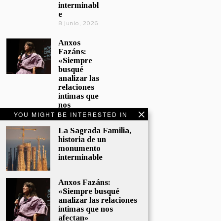
interminabl
e
8 junio, 2026
Anxos
Fazáns:
«Siempre
busqué
analizar las
relaciones
íntimas que
nos
afectan»
YOU MIGHT BE INTERESTED IN
5 junio, 2026
La Sagrada Familia,
historia de un
El hijo de la
monumento
cómica, el
interminable
homenaje
de
Sacristán a
Anxos Fazáns:
Fernán
«Siempre busqué
Gómez
analizar las relaciones
28 mayo,
íntimas que nos
2026
afectan»