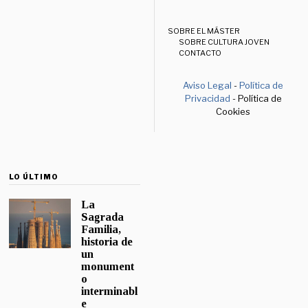
SOBRE EL MÁSTER
SOBRE CULTURA JOVEN
CONTACTO
Aviso Legal
-
Política de
Privacidad
- Política de
Cookies
LO ÚLTIMO
La
Sagrada
Familia,
historia de
un
monument
o
interminabl
e