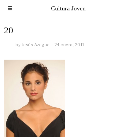
Cultura Joven
20
by
Jesús Azogue
24 enero, 2011