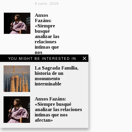
8 junio, 2026
Anxos
Fazáns:
«Siempre
busqué
analizar las
relaciones
íntimas que
nos
afectan»
YOU MIGHT BE INTERESTED IN
5 junio, 2026
La Sagrada Familia,
historia de un
El hijo de la
monumento
cómica, el
interminable
homenaje
de
Sacristán a
Anxos Fazáns:
Fernán
«Siempre busqué
Gómez
analizar las relaciones
28 mayo,
íntimas que nos
2026
afectan»