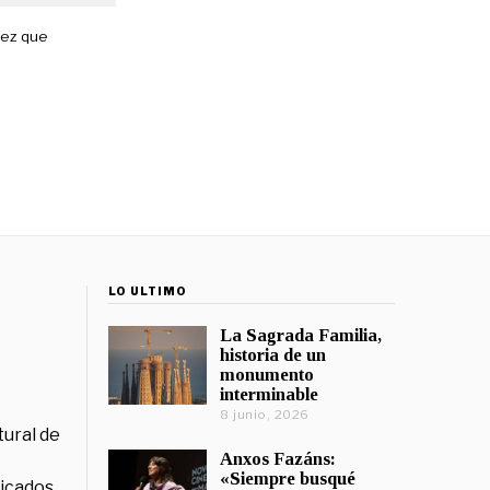
vez que
LO ÚLTIMO
La Sagrada Familia,
historia de un
monumento
interminable
8 junio, 2026
tural de
Anxos Fazáns:
«Siempre busqué
licados