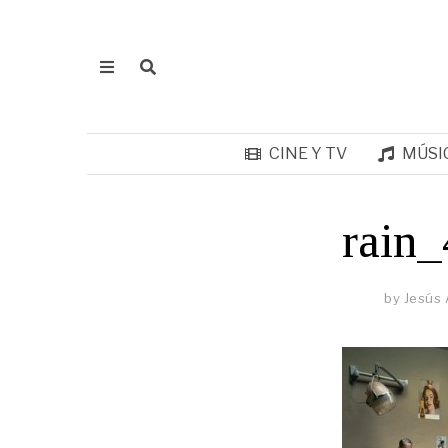
CINE Y TV
MÚSI
rain_
by
Jesús