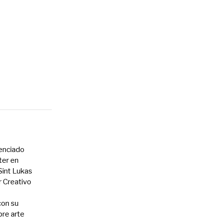
cenciado
ter en
int Lukas
r Creativo
con su
bre arte