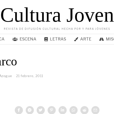
Cultura Joven
REVISTA DE DIFUSIÓN CULTURAL HECHA POR Y PARA JÓVENES
CA
ESCENA
LETRAS
ARTE
MIS
arco
 Azogue
21 febrero, 2011