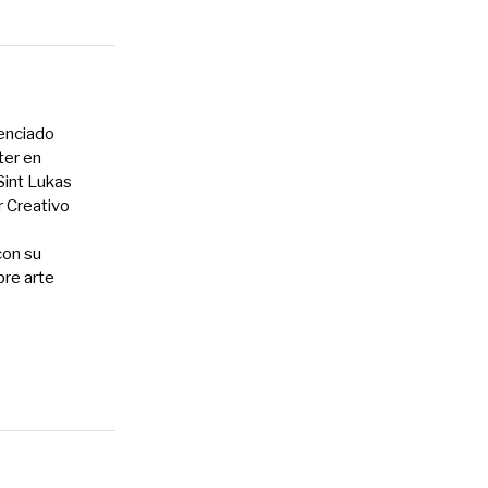
cenciado
ter en
int Lukas
r Creativo
con su
bre arte