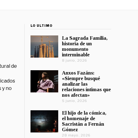
LO ÚLTIMO
La Sagrada Familia,
historia de un
monumento
interminable
8 junio, 2026
tural de
Anxos Fazáns:
«Siempre busqué
licados
analizar las
 y no
relaciones íntimas que
nos afectan»
5 junio, 2026
El hijo de la cómica,
el homenaje de
Sacristán a Fernán
Gómez
28 mayo, 2026