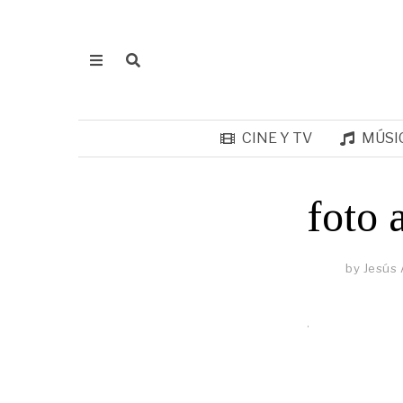
CINE Y TV
MÚSI
foto 
by
Jesús