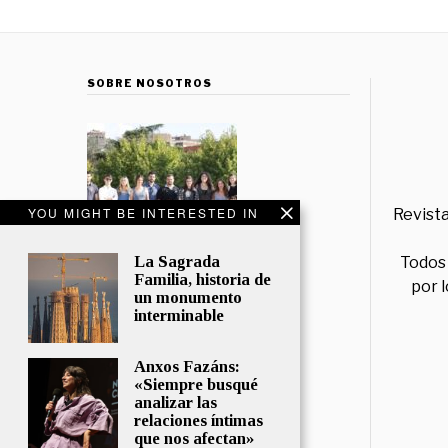
SOBRE NOSOTROS
YOU MIGHT BE INTERESTED IN
Revista
La Sagrada
Todos 
Familia, historia de
por 
un monumento
interminable
Anxos Fazáns:
«Siempre busqué
analizar las
relaciones íntimas
que nos afectan»