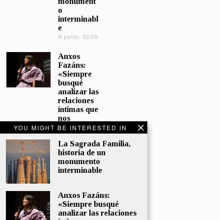
monument
o
interminabl
e
8 junio, 2026
Anxos
Fazáns:
«Siempre
busqué
analizar las
relaciones
íntimas que
nos
afectan»
YOU MIGHT BE INTERESTED IN
5 junio, 2026
La Sagrada Familia,
historia de un
El hijo de la
monumento
cómica, el
interminable
homenaje
de
Sacristán a
Anxos Fazáns:
Fernán
«Siempre busqué
Gómez
analizar las relaciones
28 mayo,