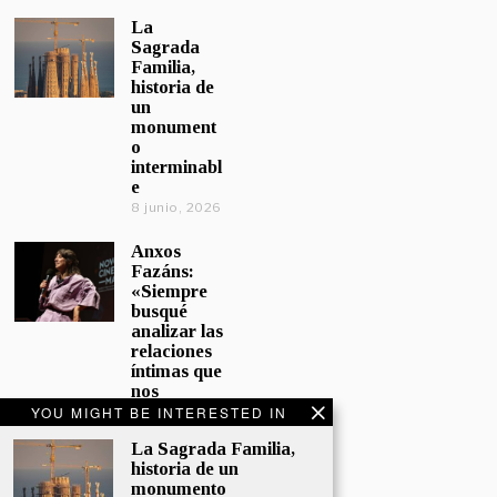
La
Sagrada
Familia,
historia de
un
monument
o
interminabl
e
8 junio, 2026
Anxos
Fazáns:
«Siempre
busqué
analizar las
relaciones
íntimas que
nos
afectan»
YOU MIGHT BE INTERESTED IN
5 junio, 2026
La Sagrada Familia,
historia de un
El hijo de la
monumento
cómica, el