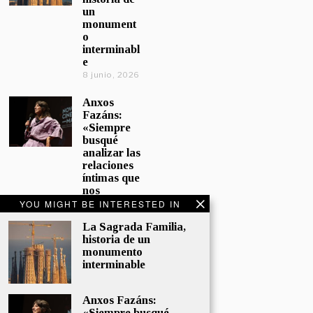
un
monument
o
interminabl
e
8 junio, 2026
Anxos
Fazáns:
«Siempre
busqué
analizar las
relaciones
íntimas que
nos
afectan»
YOU MIGHT BE INTERESTED IN
5 junio, 2026
La Sagrada Familia,
historia de un
El hijo de la
monumento
cómica, el
interminable
homenaje
de
Sacristán a
Anxos Fazáns:
Fernán
«Siempre busqué