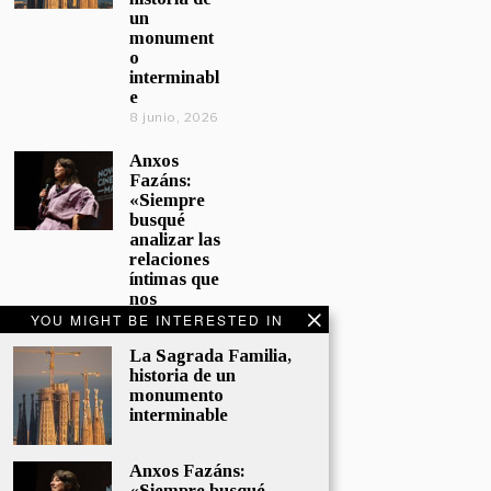
un
monument
o
interminabl
e
8 junio, 2026
Anxos
Fazáns:
«Siempre
busqué
analizar las
relaciones
íntimas que
nos
afectan»
YOU MIGHT BE INTERESTED IN
5 junio, 2026
La Sagrada Familia,
historia de un
El hijo de la
monumento
cómica, el
interminable
homenaje
de
Sacristán a
Anxos Fazáns:
Fernán
«Siempre busqué