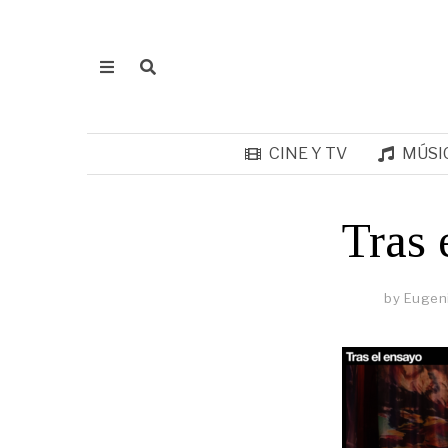
CINE Y TV
MÚSI
Tras 
by
Eugen