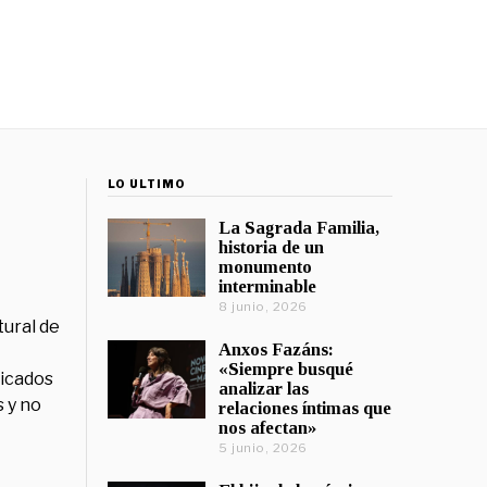
LO ÚLTIMO
La Sagrada Familia,
historia de un
monumento
interminable
8 junio, 2026
tural de
Anxos Fazáns:
«Siempre busqué
licados
analizar las
 y no
relaciones íntimas que
nos afectan»
5 junio, 2026