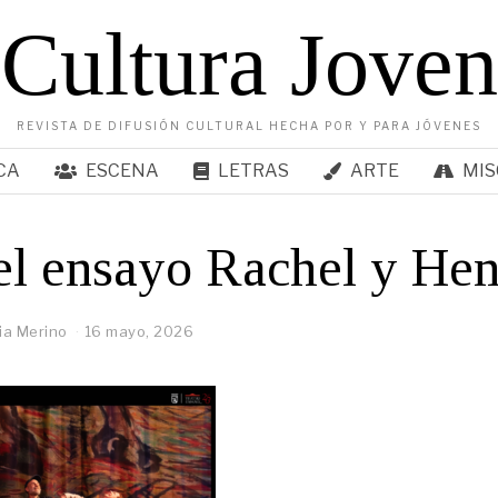
Cultura Joven
REVISTA DE DIFUSIÓN CULTURAL HECHA POR Y PARA JÓVENES
CA
ESCENA
LETRAS
ARTE
MIS
el ensayo Rachel y Hen
ia Merino
16 mayo, 2026