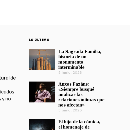
LO ÚLTIMO
La Sagrada Familia,
historia de un
monumento
interminable
8 junio, 2026
tural de
Anxos Fazáns:
«Siempre busqué
licados
analizar las
 y no
relaciones íntimas que
nos afectan»
5 junio, 2026
El hijo de la cómica,
el homenaje de