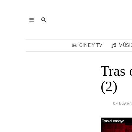
CINE Y TV
MÚSI
Tras 
(2)
by
Eugen