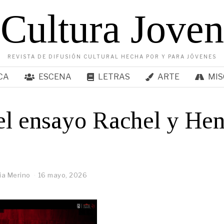
Cultura Joven
REVISTA DE DIFUSIÓN CULTURAL HECHA POR Y PARA JÓVENES
CA
ESCENA
LETRAS
ARTE
MIS
el ensayo Rachel y Hen
ia Merino
16 mayo, 2026