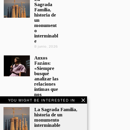
Sagrada
Familia,
historia de
un
monument
o
interminabl
e
8 junio, 2026
Anxos
Fazáns:
«Siempre
busqué
analizar las
relaciones
íntimas que
nos
afectan»
YOU MIGHT BE INTERESTED IN
5 junio, 2026
La Sagrada Familia,
historia de un
El hijo de la
monumento
cómica, el
interminable
homenaje