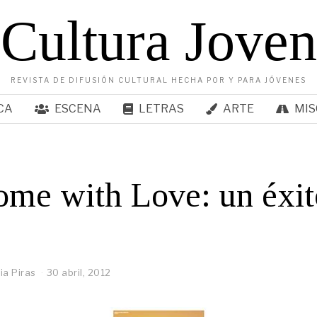
Cultura Joven
REVISTA DE DIFUSIÓN CULTURAL HECHA POR Y PARA JÓVENES
CA
ESCENA
LETRAS
ARTE
MIS
me with Love: un éxit
ia Piras
30 abril, 2012