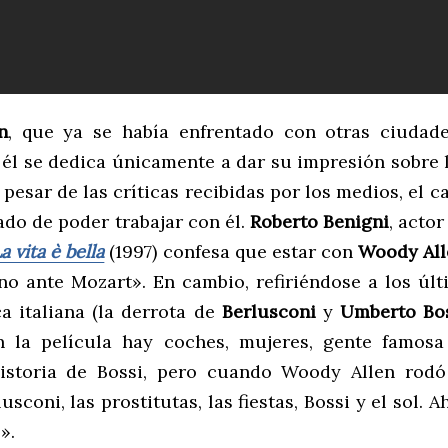
n
, que ya se había enfrentado con otras ciudad
 él se dedica únicamente a dar su impresión sobre 
A pesar de las críticas recibidas por los medios, el c
ado de poder trabajar con él.
Roberto Benigni
, actor
a vita è bella
(1997) confesa que estar con
Woody All
ano ante Mozart». En cambio, refiriéndose a los úl
ca italiana (la derrota de
Berlusconi
y
Umberto Bo
n la película hay coches, mujeres, gente famosa
istoria de Bossi, pero cuando Woody Allen rodó
usconi, las prostitutas, las fiestas, Bossi y el sol. A
».