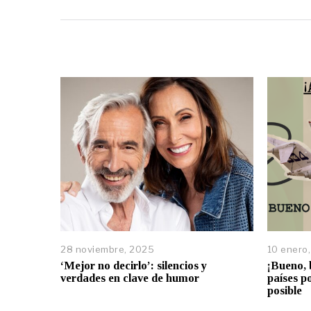
28 noviembre, 2025
10 enero
‘Mejor no decirlo’: silencios y
¡Bueno, 
verdades en clave de humor
países p
posible