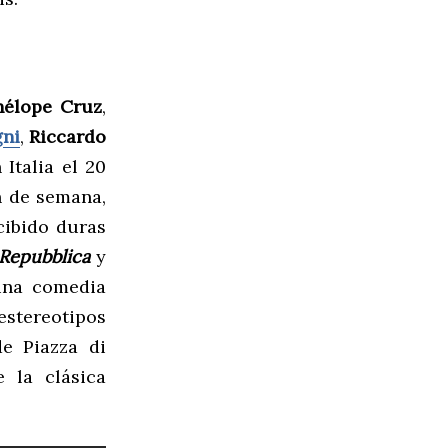
nélope Cruz
,
gni
,
Riccardo
 Italia el 20
n de semana,
cibido duras
 Repubblica
y
una comedia
estereotipos
de Piazza di
 la clásica