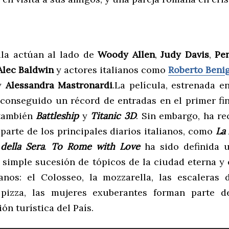
ula actúan al lado de
Woody Allen
,
Judy Davis
,
Pe
Alec Baldwin
y actores italianos como
Roberto Beni
y
Alessandra Mastronardi
.La película, estrenada en
a conseguido un récord de entradas en el primer fi
también
Battleship
y
Titanic 3D
. Sin embargo, ha re
 parte de los principales diarios italianos, como
La
della Sera
.
To Rome with Love
ha sido definida 
 simple sucesión de tópicos de la ciudad eterna y 
ianos: el Colosseo, la mozzarella, las escaleras 
 pizza, las mujeres exuberantes forman parte de
ón turística del País.