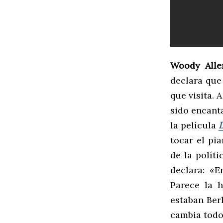
Woody Alle
declara que
que visita. 
sido encant
la película
L
tocar el pi
de la políti
declara: «E
Parece la h
estaban Berl
cambia todo