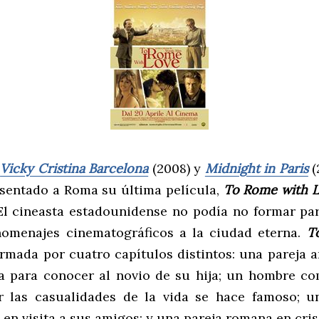
e
Vicky Cristina Barcelona
(2008) y
Midnight in Paris
(
sentado a Roma su última película,
To Rome with 
El cineasta estadounidense no podía no formar par
homenajes cinematográficos a la ciudad eterna.
To
rmada por cuatro capítulos distintos: una pareja 
a para conocer al novio de su hija; un hombre c
r las casualidades de la vida se hace famoso; u
 en visita a sus amigos; y una pareja romana en cris