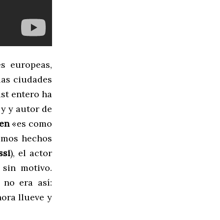
es europeas,
las ciudades
ast entero ha
 y y autor de
en
«es como
timos hechos
ssi
), el actor
 sin motivo.
 no era así:
hora llueve y