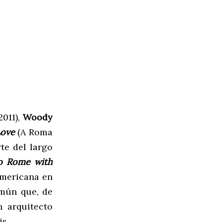
2011),
Woody
Love
(A Roma
te del largo
 Rome with
americana en
omún que, de
n arquitecto
is.