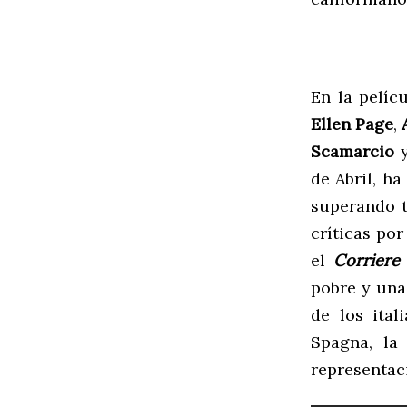
En la pelíc
Ellen Page
,
Scamarcio
de Abril, h
superando 
críticas por
el
Corriere 
pobre y una
de los ital
Spagna, la
representaci