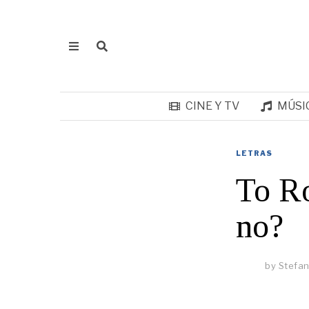
CINE Y TV
MÚSI
LETRAS
To Ro
no?
by
Stefan