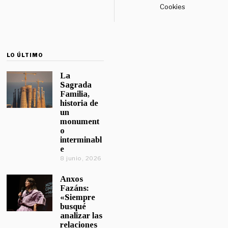
Cookies
LO ÚLTIMO
La
Sagrada
Familia,
historia de
un
monument
o
interminabl
e
8 junio, 2026
Anxos
Fazáns:
«Siempre
busqué
analizar las
relaciones