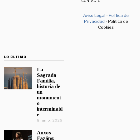
CONTACTO
Aviso Legal
-
Política de
Privacidad
- Política de
Cookies
LO ÚLTIMO
La
Sagrada
Familia,
historia de
un
monument
o
interminabl
e
8 junio, 2026
Anxos
Fazáns: