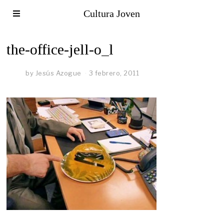
Cultura Joven
the-office-jell-o_l
by
Jesús Azogue
3 febrero, 2011