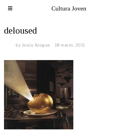
Cultura Joven
deloused
by
Jesús Azogue
18 marzo, 2011