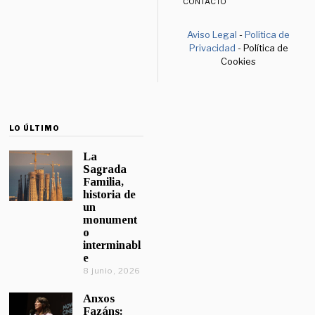
CONTACTO
Aviso Legal
-
Política de
Privacidad
- Política de
Cookies
LO ÚLTIMO
La
Sagrada
Familia,
historia de
un
monument
o
interminabl
e
8 junio, 2026
Anxos
Fazáns: