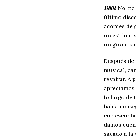
1989
. No, no
último disc
acordes de 
un estilo di
un giro a su
Después de 
musical, ca
respirar. A 
apreciamos 
lo largo de 
había conseg
con escuch
damos cuent
sacado a la 