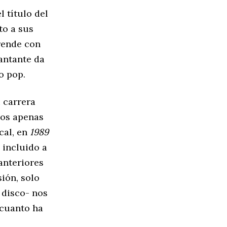
l título del
to a sus
rende con
cantante da
o pop.
 carrera
os apenas
cal, en
1989
 incluido a
anteriores
ión, solo
 disco- nos
 cuanto ha