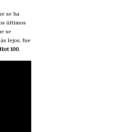
ue se ha
os últimos
ue se
más lejos, fue
 Hot 100
.