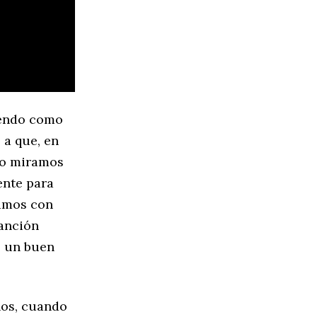
iendo como
 a que, en
 lo miramos
ente para
pamos con
canción
s un buen
ños, cuando