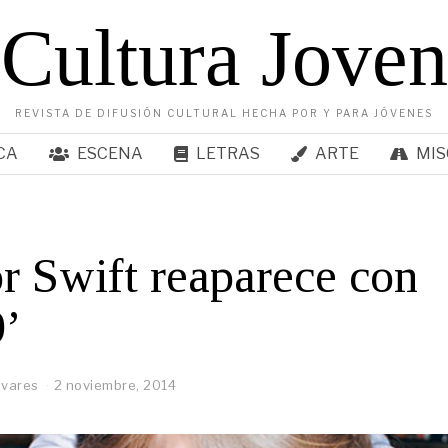
Cultura Joven
REVISTA DE DIFUSIÓN CULTURAL HECHA POR Y PARA JÓVENES
CA
ESCENA
LETRAS
ARTE
MIS
r Swift reaparece con
9’
ivares
2 noviembre, 2014