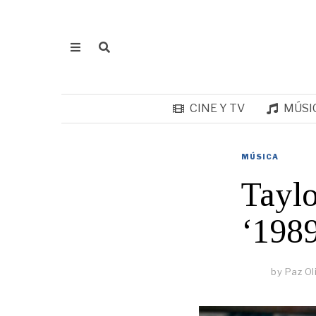
CINE Y TV
MÚSI
MÚSICA
Taylo
‘198
by
Paz Ol