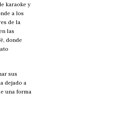
de karaoke y
onde a los
es de la
en las
fé, donde
rato
har sus
ha dejado a
 de una forma