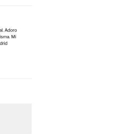
al. Adoro
misma. Mi
drid