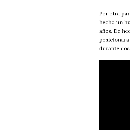
Por otra pa
hecho un hu
años. De he
posicionara
durante dos