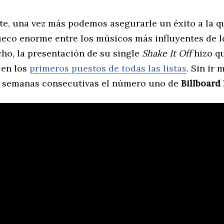
rte, una vez más podemos asegurarle un éxito a la q
eco enorme entre los músicos más influyentes de l
cho, la presentación de su single
Shake It Off
hizo q
 en los
primeros puestos de todas las listas
. Sin ir 
 semanas consecutivas el número uno de
Billboard