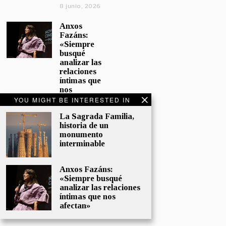
8 junio, 2026
Anxos
Fazáns:
«Siempre
busqué
analizar las
relaciones
íntimas que
nos
afectan»
YOU MIGHT BE INTERESTED IN
5 junio, 2026
La Sagrada Familia,
historia de un
El hijo de la
monumento
cómica, el
interminable
homenaje
de
Sacristán a
Anxos Fazáns:
Fernán
«Siempre busqué
Gómez
analizar las relaciones
28 mayo,
íntimas que nos
2026
afectan»