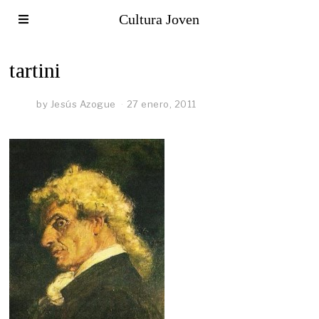
Cultura Joven
tartini
by
Jesús Azogue
27 enero, 2011