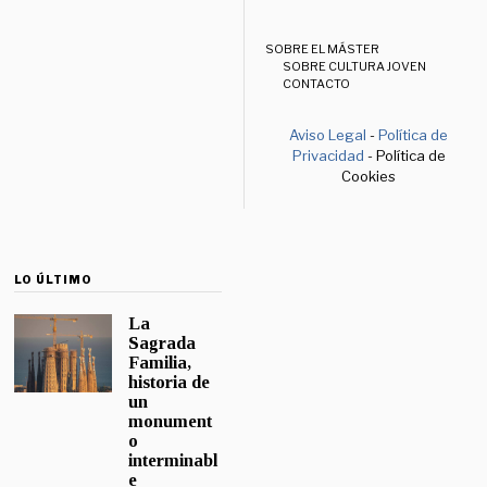
SOBRE EL MÁSTER
SOBRE CULTURA JOVEN
CONTACTO
Aviso Legal
-
Política de
Privacidad
- Política de
Cookies
LO ÚLTIMO
La
Sagrada
Familia,
historia de
un
monument
o
interminabl
e