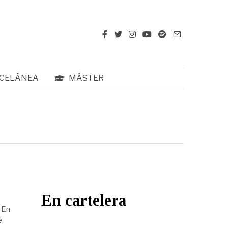
CELÁNEA
MÁSTER
En cartelera
 En
e