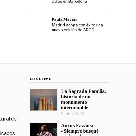
adiós en Barcelona
Paula Macías
Madrid acoge con éxito una
nueva edición de ARCO
LO ÚLTIMO
La Sagrada Familia,
historia de un
monumento
interminable
8 junio, 2026
tural de
Anxos Fazáns:
«Siempre busqué
licados