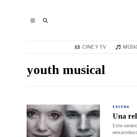
CINE Y TV
MÚSI
youth musical
ESCENA
Una rel
Este verano
una producc