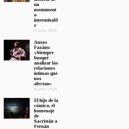
un
monument
o
interminabl
e
8 junio, 2026
Anxos
Fazáns:
«Siempre
busqué
analizar las
relaciones
íntimas que
nos
afectan»
5 junio, 2026
El hijo de la
cómica, el
homenaje
de
Sacristán a
Fernán