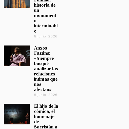
historia de
un
monument
o
interminabl
e
8 junio, 2026
Anxos
Fazáns:
«Siempre
busqué
analizar las
relaciones
íntimas que
nos
afectan»
5 junio, 2026
El hijo de la
cómica, el
homenaje
de
Sacristán a