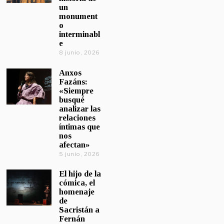
un
monument
o
interminabl
e
8 junio, 2026
Anxos
Fazáns:
«Siempre
busqué
analizar las
relaciones
íntimas que
nos
afectan»
5 junio, 2026
El hijo de la
cómica, el
homenaje
de
Sacristán a
Fernán