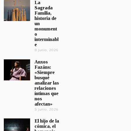
La
Sagrada
Familia,
historia de
un
monument
o
interminabl
e
8 junio, 2026
Anxos
Fazáns:
«Siempre
busqué
analizar las
relaciones
íntimas que
nos
afectan»
5 junio, 2026
El hijo de la
cómica, el