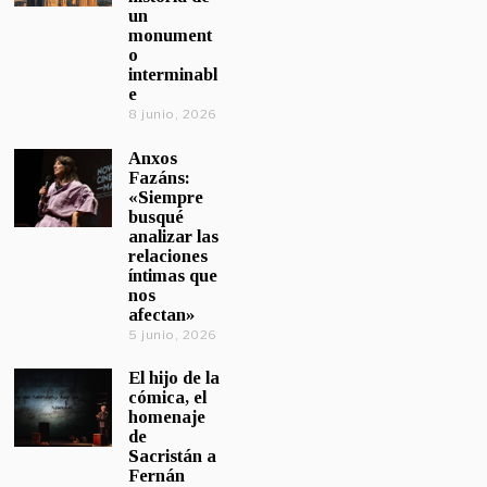
un
monument
o
interminabl
e
8 junio, 2026
Anxos
Fazáns:
«Siempre
busqué
analizar las
relaciones
íntimas que
nos
afectan»
5 junio, 2026
El hijo de la
cómica, el
homenaje
de
Sacristán a
Fernán