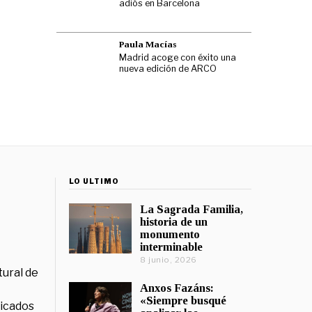
adiós en Barcelona
Paula Macías
Madrid acoge con éxito una
nueva edición de ARCO
LO ÚLTIMO
La Sagrada Familia,
historia de un
monumento
interminable
8 junio, 2026
tural de
Anxos Fazáns:
«Siempre busqué
licados