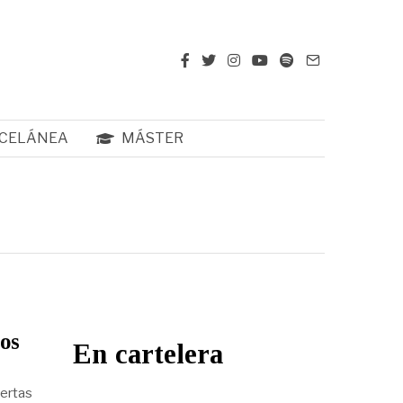
CELÁNEA
MÁSTER
os
En cartelera
uertas