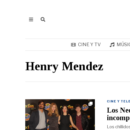
CINE Y TV
MÚSI
Henry Mendez
CINE Y TEL
Los Neo
incomp
Los chillid