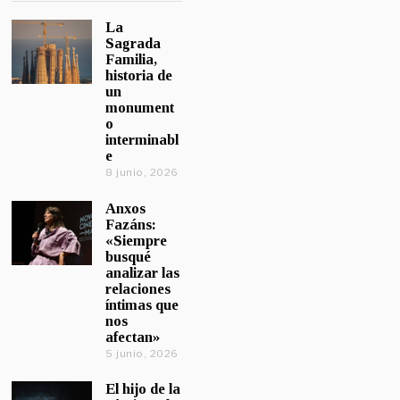
La
Sagrada
Familia,
historia de
un
monument
o
interminabl
e
8 junio, 2026
Anxos
Fazáns:
«Siempre
busqué
analizar las
relaciones
íntimas que
nos
afectan»
5 junio, 2026
El hijo de la