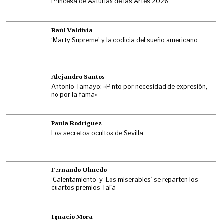
Princesa de Asturias de las Artes 2026
Raúl Valdivia
‘Marty Supreme’ y la codicia del sueño americano
Alejandro Santos
Antonio Tamayo: «Pinto por necesidad de expresión,
no por la fama»
Paula Rodríguez
Los secretos ocultos de Sevilla
Fernando Olmedo
‘Calentamiento’ y ‘Los miserables’ se reparten los
cuartos premios Talía
Ignacio Mora