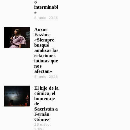
o
interminabl
e
8 junio, 2026
Anxos
Fazáns:
«Siempre
busqué
analizar las
relaciones
íntimas que
nos
afectan»
5 junio, 2026
El hijo de la
cómica, el
homenaje
de
Sacristán a
Fernán
Gómez
28 mayo,
2026