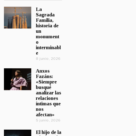
La
Sagrada
Familia,
historia de
un
monument
o
interminabl
e
8 junio, 2026
Anxos
Fazáns:
«Siempre
busqué
analizar las
relaciones
íntimas que
nos
afectan»
5 junio, 2026
El hijo de la