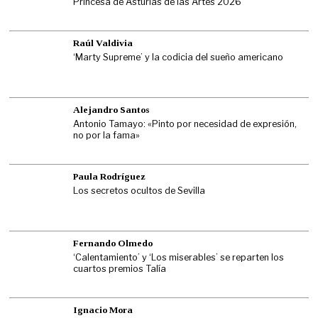
Princesa de Asturias de las Artes 2026
Raúl Valdivia
‘Marty Supreme’ y la codicia del sueño americano
Alejandro Santos
Antonio Tamayo: «Pinto por necesidad de expresión,
no por la fama»
Paula Rodríguez
Los secretos ocultos de Sevilla
Fernando Olmedo
‘Calentamiento’ y ‘Los miserables’ se reparten los
cuartos premios Talía
Ignacio Mora