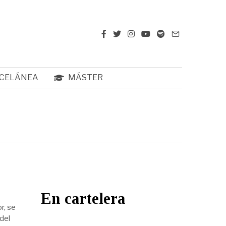
CELÁNEA
MÁSTER
En cartelera
r, se
del