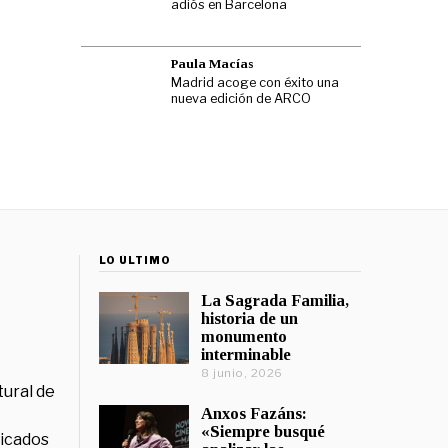
adiós en Barcelona
Paula Macías
Madrid acoge con éxito una
nueva edición de ARCO
LO ÚLTIMO
La Sagrada Familia,
historia de un
monumento
interminable
8 junio, 2026
tural de
Anxos Fazáns:
«Siempre busqué
licados