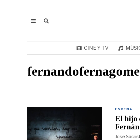
CINE Y TV
MÚSI
fernandofernagome
ESCENA
El hijo
Fernán
José Sacrist