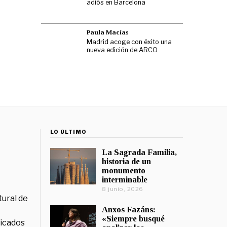
adiós en Barcelona
Paula Macías
Madrid acoge con éxito una
nueva edición de ARCO
LO ÚLTIMO
La Sagrada Familia,
historia de un
monumento
interminable
8 junio, 2026
tural de
Anxos Fazáns:
«Siempre busqué
licados