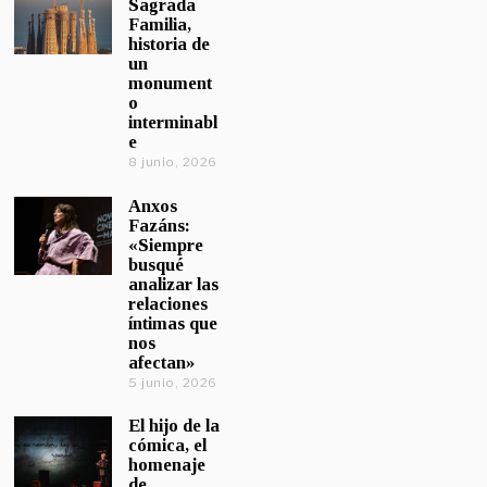
Sagrada
Familia,
historia de
un
monument
o
interminabl
e
8 junio, 2026
Anxos
Fazáns:
«Siempre
busqué
analizar las
relaciones
íntimas que
nos
afectan»
5 junio, 2026
El hijo de la
cómica, el
homenaje
de