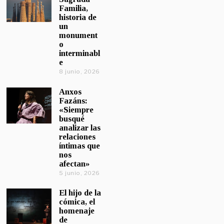
Familia,
historia de
un
monument
o
interminabl
e
8 junio, 2026
Anxos
Fazáns:
«Siempre
busqué
analizar las
relaciones
íntimas que
nos
afectan»
5 junio, 2026
El hijo de la
cómica, el
homenaje
de