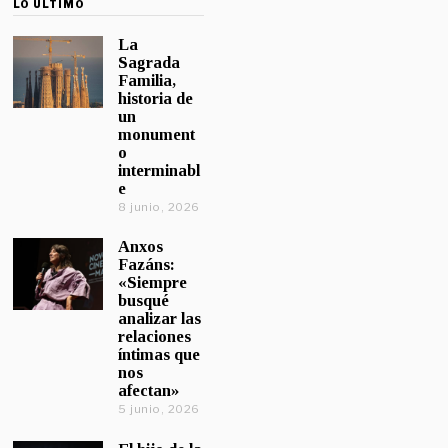
LO ÚLTIMO
La
Sagrada
Familia,
historia de
un
monument
o
interminabl
e
8 junio, 2026
Anxos
Fazáns:
«Siempre
busqué
analizar las
relaciones
íntimas que
nos
afectan»
5 junio, 2026