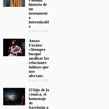
Familia,
historia de
un
monument
o
interminabl
e
8 junio, 2026
Anxos
Fazáns:
«Siempre
busqué
analizar las
relaciones
íntimas que
nos
afectan»
5 junio, 2026
El hijo de la
cómica, el
homenaje
de
Sacristán a